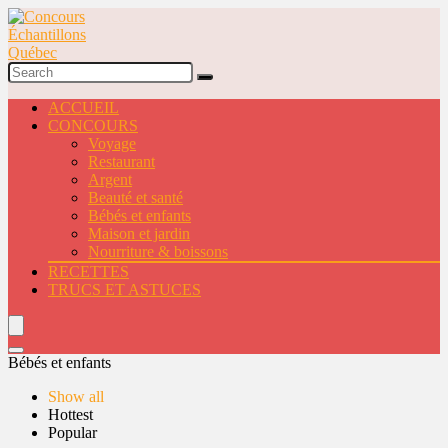
ACCUEIL
CONCOURS
Voyage
Restaurant
Argent
Beauté et santé
Bébés et enfants
Maison et jardin
Nourriture & boissons
RECETTES
TRUCS ET ASTUCES
Bébés et enfants
Show all
Hottest
Popular