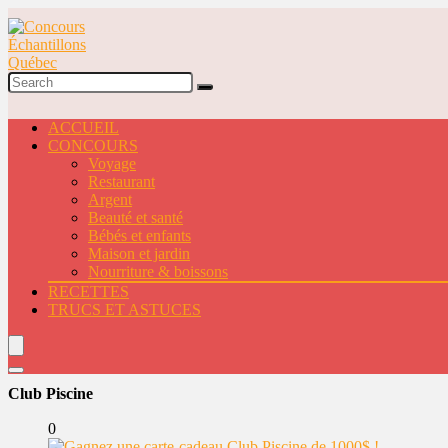
ACCUEIL
CONCOURS
Voyage
Restaurant
Argent
Beauté et santé
Bébés et enfants
Maison et jardin
Nourriture & boissons
RECETTES
TRUCS ET ASTUCES
Club Piscine
0