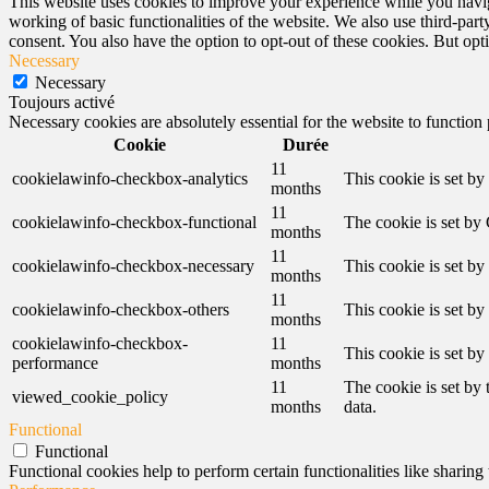
This website uses cookies to improve your experience while you navigat
working of basic functionalities of the website. We also use third-pa
consent. You also have the option to opt-out of these cookies. But op
Necessary
Necessary
Toujours activé
Necessary cookies are absolutely essential for the website to function
Cookie
Durée
11
cookielawinfo-checkbox-analytics
This cookie is set b
months
11
cookielawinfo-checkbox-functional
The cookie is set by
months
11
cookielawinfo-checkbox-necessary
This cookie is set b
months
11
cookielawinfo-checkbox-others
This cookie is set b
months
cookielawinfo-checkbox-
11
This cookie is set b
performance
months
11
The cookie is set by
viewed_cookie_policy
months
data.
Functional
Functional
Functional cookies help to perform certain functionalities like sharing 