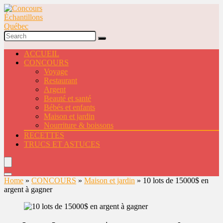
ACCUEIL
CONCOURS
Voyage
Restaurant
Argent
Beauté et santé
Bébés et enfants
Maison et jardin
Nourriture & boissons
RECETTES
TRUCS ET ASTUCES
Home
»
CONCOURS
»
Maison et jardin
»
10 lots de 15000$ en
argent à gagner