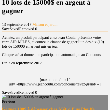
10 lots de 15000$ en argent à
gagner
13 septembre 2017
Maison et jardin
Save
Saved
Removed
0
Achetez un produit participant chez Jean-Coutu, présentez votre
carte AIR MILES, et courez la chance de gagner l’un des dix (10)
lots de 15000$ en argent mis en jeu.
Chaque achat donne une participation automatique au Concours
Fin : 28 septembre 2017
.
[maxbutton id= »1″
url= »https://www.jeancoutu.com/concours/revez-grand/ » ]
Save
Saved
Removed
0
Previous
Gagnez 100$ à dépenser chez Métro Plus Plouffe