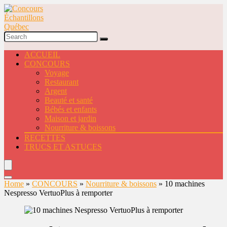
ACCUEIL
CONCOURS
Voyage
Restaurant
Argent
Beauté et santé
Bébés et enfants
Maison et jardin
Nourriture & boissons
RECETTES
TRUCS ET ASTUCES
Home
»
CONCOURS
»
Nourriture & boissons
»
10 machines
Nespresso VertuoPlus à remporter