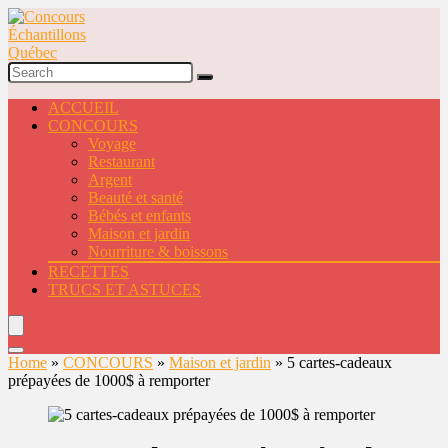
ACCUEIL
CONCOURS
Voyage
Restaurant
Argent
Beauté et santé
Bébés et enfants
Maison et jardin
Nourriture & boissons
RECETTES
TRUCS ET ASTUCES
Home
»
CONCOURS
»
Maison et jardin
»
5 cartes-cadeaux
prépayées de 1000$ à remporter