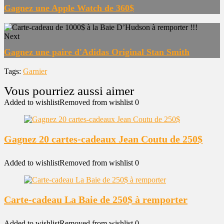
Gagnez une Apple Watch de 360$
Next
Gagnez une paire d'Adidas Original Stan Smith
Tags:
Garnier
Added to wishlist
Removed from wishlist
0
Gagnez 20 cartes-cadeaux Jean Coutu de 250$
Added to wishlist
Removed from wishlist
0
Carte-cadeau La Baie de 250$ à remporter
Added to wishlist
Removed from wishlist
0