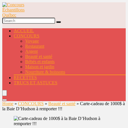
ACCUEIL
CONCOURS
Voyage
Restaurant
Argent
Beauté et santé
Bébés et enfants
Maison et jardin
Nourriture & boissons
RECETTES
TRUCS ET ASTUCES
Home
»
CONCOURS
»
Beauté et santé
»
Carte-cadeau de 1000$ à
la Baie D’Hudson à remporter !!!