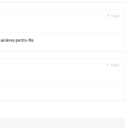
Reply
rrières petits-fils
Reply