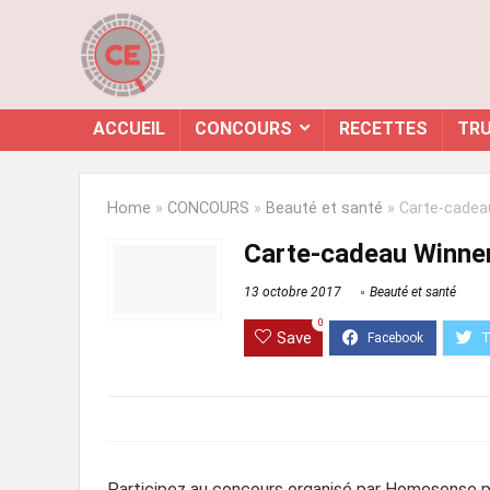
ACCUEIL
CONCOURS
RECETTES
TRU
Home
»
CONCOURS
»
Beauté et santé
»
Carte-cadea
Carte-cadeau Winne
13 octobre 2017
Beauté et santé
0
Save
Participez au concours organisé par Homesense po