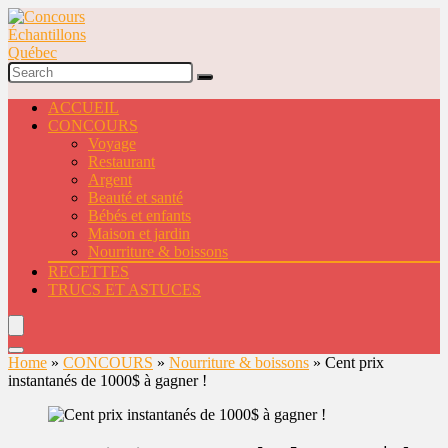
ACCUEIL
CONCOURS
Voyage
Restaurant
Argent
Beauté et santé
Bébés et enfants
Maison et jardin
Nourriture & boissons
RECETTES
TRUCS ET ASTUCES
Home
»
CONCOURS
»
Nourriture & boissons
»
Cent prix
instantanés de 1000$ à gagner !