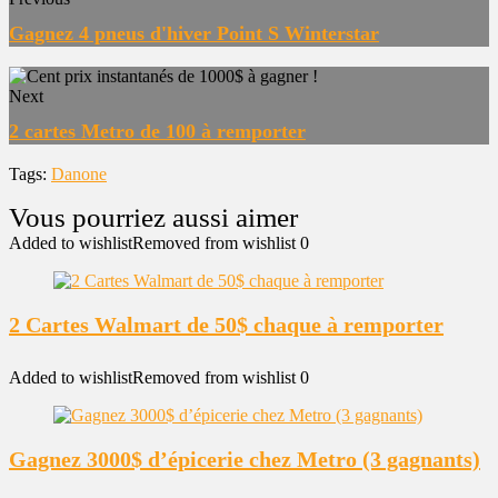
Gagnez 4 pneus d'hiver Point S Winterstar
Next
2 cartes Metro de 100 à remporter
Tags:
Danone
Added to wishlist
Removed from wishlist
0
2 Cartes Walmart de 50$ chaque à remporter
Added to wishlist
Removed from wishlist
0
Gagnez 3000$ d’épicerie chez Metro (3 gagnants)