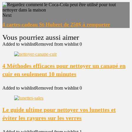
Next
4 cartes-cadeau St-Hubert de 250$ à remporter
Added to wishlist
Removed from wishlist
0
4 Méthodes efficaces pour nettoyer un canapé en
cuir en seulement 10 minutes
Added to wishlist
Removed from wishlist
0
Le guide ultime pour nettoyer vos lunettes et
éviter les rayures sur les verres
Added to wishlist
Removed from wishlist
1