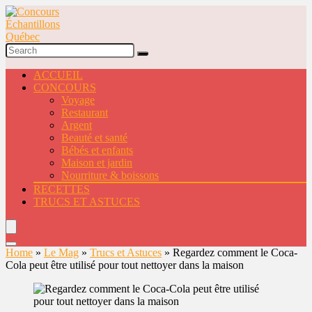
ACCUEIL
CONCOURS
Voyage
Restaurant
Argent
Beauté et santé
Bébés et enfants
Maison et jardin
Nourriture & boissons
RECETTES
TRUCS ET ASTUCES
Home
»
Le Mag
»
Trucs et Astuces
»
Regardez comment le Coca-
Cola peut être utilisé pour tout nettoyer dans la maison