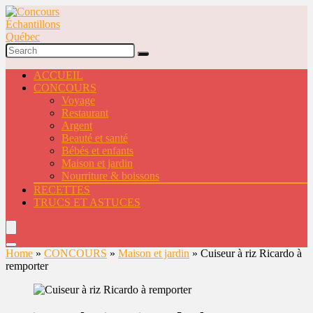
ACCUEIL
CONCOURS
Voyage
Restaurant
Argent
Beauté et santé
Bébés et enfants
Maison et jardin
Nourriture & boissons
RECETTES
TRUCS ET ASTUCES
Home
»
CONCOURS
»
Maison et jardin
»
Cuiseur à riz Ricardo à
remporter