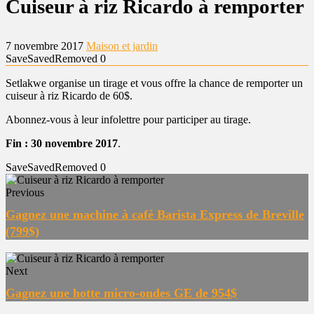
Cuiseur à riz Ricardo à remporter
7 novembre 2017
Maison et jardin
Save
Saved
Removed
0
Setlakwe organise un tirage et vous offre la chance de remporter un
cuiseur à riz Ricardo de 60$.
Abonnez-vous à leur infolettre pour participer au tirage.
Fin : 30 novembre 2017
.
Save
Saved
Removed
0
Previous
Gagnez une machine à café Barista Express de Breville
(799$)
Next
Gagnez une hotte micro-ondes GE de 954$