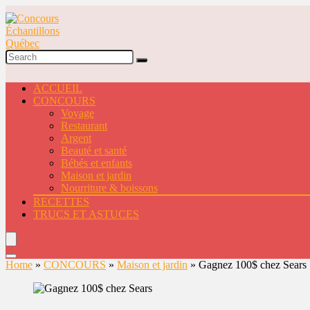
ACCUEIL
CONCOURS
Voyage
Restaurant
Argent
Beauté et santé
Bébés et enfants
Maison et jardin
Nourriture & boissons
RECETTES
TRUCS ET ASTUCES
Home
»
CONCOURS
»
Maison et jardin
»
Gagnez 100$ chez Sears