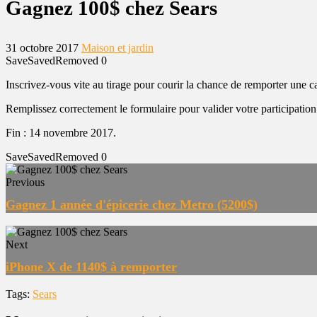
Gagnez 100$ chez Sears
31 octobre 2017
Maison et jardin
Save
Saved
Removed
0
Inscrivez-vous vite au tirage pour courir la chance de remporter une
Remplissez correctement le formulaire pour valider votre participation
Fin : 14 novembre 2017.
Save
Saved
Removed
0
Previous
Gagnez 1 année d'épicerie chez Metro (5200$)
Next
iPhone X de 1140$ à remporter
Tags:
Sears