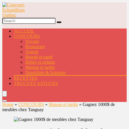
ACCUEIL
CONCOURS
Voyage
Restaurant
Argent
Beauté et santé
Bébés et enfants
Maison et jardin
Nourriture & boissons
RECETTES
TRUCS ET ASTUCES
Home
»
CONCOURS
»
Maison et jardin
»
Gagnez 1000$ de
meubles chez Tanguay