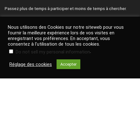
Passez plus de temps à participer et moins de temps à chercher.
Pensez à nous suivre sur Facebook et à vous inscrire à l'infolettre
Nous utilisons des Cookies sur notre siteweb pour vous
quotidienne pour être les premiers informés des meilleurs bons plans
fournir la meilleure expérience lors de vos visites en
de la journée.
enregistrant vos préférences. En acceptant, vous
consentez à l'utilisation de tous les cookies.
Contactez-nous
|
Politique de confidentialité
|
FAQ
.
Do not sell my personal information
Termes & conditions
|
Avis de non-responsabilité
|
À propos de
Réglage des cookies
Accepter
nous
Facebook
Facebook
Search