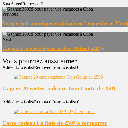
Save
Saved
Removed
0
Previous
Voyage gastronomique et vinicole en Languedoc et Montp
Next
Gagnez 1 année d'épicerie chez Metro (5200$)
Added to wishlist
Removed from wishlist
0
Gagnez 20 cartes-cadeaux Jean Coutu de 250$
Added to wishlist
Removed from wishlist
0
Carte-cadeau La Baie de 250$ à remporter