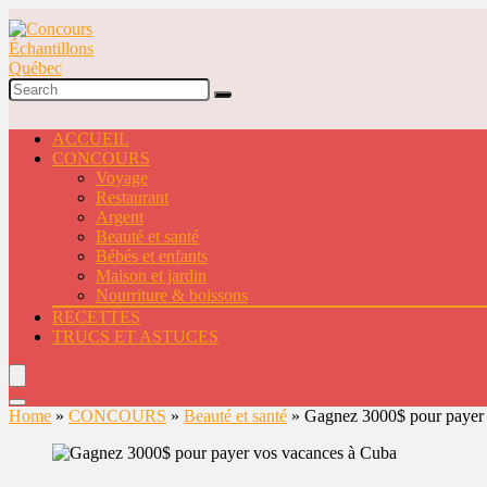
ACCUEIL
CONCOURS
Voyage
Restaurant
Argent
Beauté et santé
Bébés et enfants
Maison et jardin
Nourriture & boissons
RECETTES
TRUCS ET ASTUCES
Home
»
CONCOURS
»
Beauté et santé
»
Gagnez 3000$ pour payer 