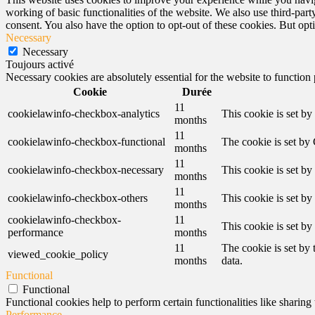
working of basic functionalities of the website. We also use third-pa
consent. You also have the option to opt-out of these cookies. But op
Necessary
Necessary
Toujours activé
Necessary cookies are absolutely essential for the website to function
Cookie
Durée
11
cookielawinfo-checkbox-analytics
This cookie is set b
months
11
cookielawinfo-checkbox-functional
The cookie is set by
months
11
cookielawinfo-checkbox-necessary
This cookie is set b
months
11
cookielawinfo-checkbox-others
This cookie is set b
months
cookielawinfo-checkbox-
11
This cookie is set b
performance
months
11
The cookie is set by
viewed_cookie_policy
months
data.
Functional
Functional
Functional cookies help to perform certain functionalities like sharing 
Performance