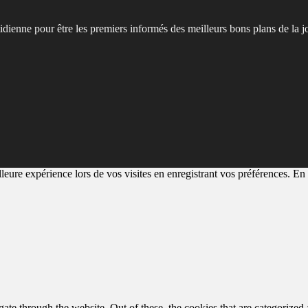
tidienne pour être les premiers informés des meilleurs bons plans de la j
eure expérience lors de vos visites en enregistrant vos préférences. En a
e through the website. Out of these, the cookies that are categorized a