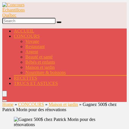
ACCUEIL
CONCOURS
Voyage
Restaurant
Argent
Beauté et santé
Bébés et enfants
Maison et jardin
Nourriture & boissons
RECETTES
TRUCS ET ASTUCES
Home
»
CONCOURS
»
Maison et jardin
»
Gagnez 500$ chez
Patrick Morin pour des rénovations