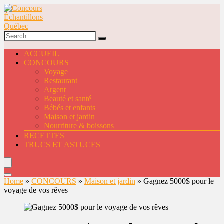
ACCUEIL
CONCOURS
Voyage
Restaurant
Argent
Beauté et santé
Bébés et enfants
Maison et jardin
Nourriture & boissons
RECETTES
TRUCS ET ASTUCES
Home
»
CONCOURS
»
Maison et jardin
»
Gagnez 5000$ pour le
voyage de vos rêves