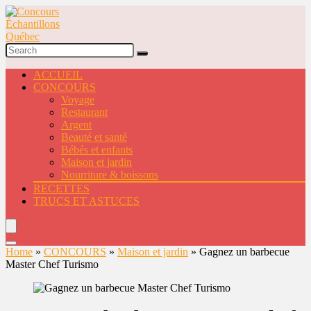
ACCUEIL
CONCOURS
Voyage
Restaurant
Argent
Beauté et santé
Bébés et enfants
Maison et jardin
Nourriture & boissons
RECETTES
TRUCS ET ASTUCES
Home
»
CONCOURS
»
Maison et jardin
»
Gagnez un barbecue
Master Chef Turismo