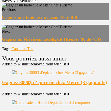
Save
Saved
Removed
0
Previous
Gagnez une tondeuse à gazon Troy-Bilt
Next
Gagnez un téléviseur intelligent Hisense 4K de 799$
Tags:
Canadian Tire
Added to wishlist
Removed from wishlist
0
Gagnez 3000$ d’épicerie chez Metro (3 gagnants)
Added to wishlist
Removed from wishlist
0