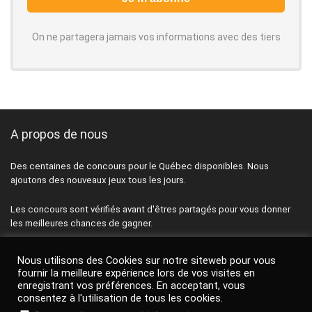
On ne partagera jamais vos informations avec des tiers
A propos de nous
Des centaines de concours pour le Québec disponibles. Nous
ajoutons des nouveaux jeux tous les jours.
Les concours sont vérifiés avant d'êtres partagés pour vous donner
les meilleures chances de gagner.
Passez plus de temps à participer et moins de temps à chercher.
Nous utilisons des Cookies sur notre siteweb pour vous
fournir la meilleure expérience lors de vos visites en
Pensez à nous suivre sur Facebook et à vous inscrire à l'infolettre
enregistrant vos préférences. En acceptant, vous
quotidienne pour être les premiers informés des meilleurs bons plans
consentez à l'utilisation de tous les cookies.
de la journée.