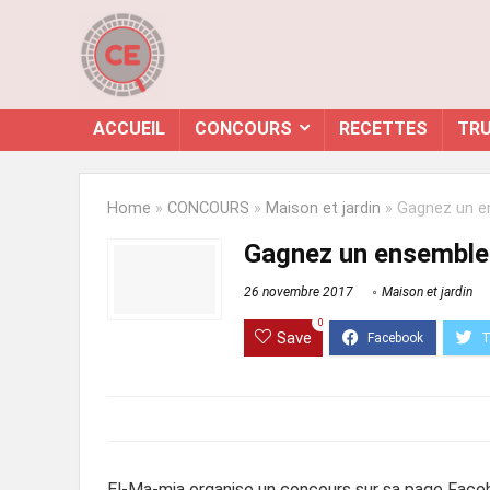
ACCUEIL
CONCOURS
RECETTES
TRU
Home
»
CONCOURS
»
Maison et jardin
»
Gagnez un en
Gagnez un ensemble 
26 novembre 2017
Maison et jardin
0
Save
El-Ma-mia organise un concours sur sa page Face