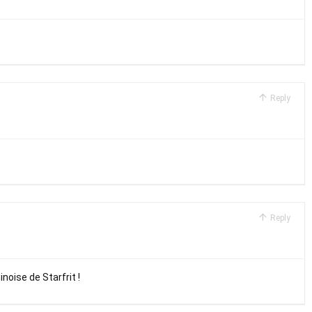
Reply
Reply
oise de Starfrit !