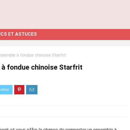
CS ET ASTUCES
semble à fondue chinoise Starfrit
à fondue chinoise Starfrit
book et vous offre la chance de remporter un ensemble à