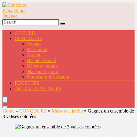
ACCUEIL
CONCOURS
Voyage
Restaurant
Argent
Beauté et santé
Bébés et enfants
Maison et jardin
Nourriture & boissons
RECETTES
TRUCS ET ASTUCES
Home
»
CONCOURS
»
Maison et jardin
»
Gagnez un ensemble de
3 valises colorées