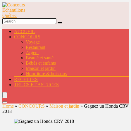
ACCUEIL
CONCOURS
Voyage
Restaurant
Argent
Beauté et santé
Bébés et enfants
Maison et jardin
Nourriture & boissons
RECETTES
TRUCS ET ASTUCES
Home
»
CONCOURS
»
Maison et jardin
»
Gagnez un Honda CRV
2018