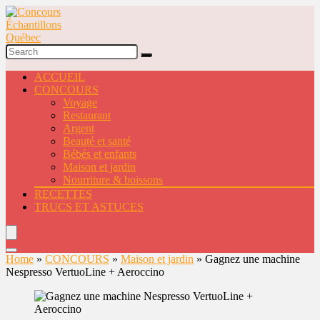
ACCUEIL
CONCOURS
Voyage
Restaurant
Argent
Beauté et santé
Bébés et enfants
Maison et jardin
Nourriture & boissons
RECETTES
TRUCS ET ASTUCES
Home
»
CONCOURS
»
Maison et jardin
»
Gagnez une machine
Nespresso VertuoLine + Aeroccino