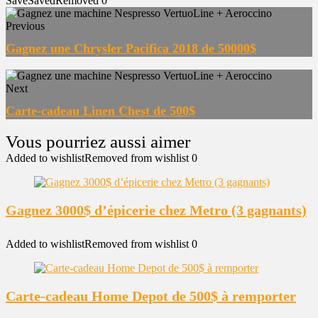
Save
Saved
Removed
0
Previous
Gagnez une Chrysler Pacifica 2018 de 50000$
Next
Carte-cadeau Linen Chest de 500$
Added to wishlist
Removed from wishlist
0
Gagnez 3000$ d’épicerie chez Metro (3 gagnants)
Added to wishlist
Removed from wishlist
0
Carte-cadeau Home Depot de 500$ à remporter