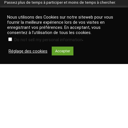
Passez plus de temps à participer et moins de temps à chercher.
Pensez à nous suivre sur Facebook et à vous inscrire à l'infolettre
Nous utilisons des Cookies sur notre siteweb pour vous
quotidienne pour être les premiers informés des meilleurs bons plans
fournir la meilleure expérience lors de vos visites en
de la journée.
enregistrant vos préférences. En acceptant, vous
consentez à l'utilisation de tous les cookies.
Contactez-nous
|
Politique de confidentialité
|
FAQ
.
Do not sell my personal information
Termes & conditions
|
Avis de non-responsabilité
|
À propos de
Réglage des cookies
Accepter
nous
Facebook
Facebook
Search