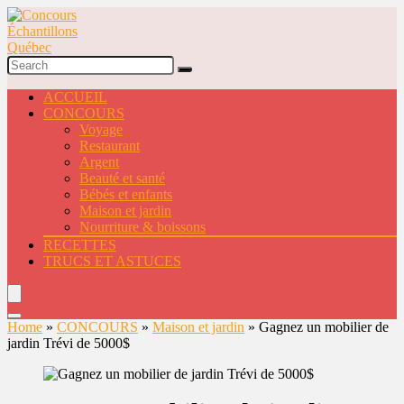
ACCUEIL
CONCOURS
Voyage
Restaurant
Argent
Beauté et santé
Bébés et enfants
Maison et jardin
Nourriture & boissons
RECETTES
TRUCS ET ASTUCES
Home
»
CONCOURS
»
Maison et jardin
»
Gagnez un mobilier de
jardin Trévi de 5000$