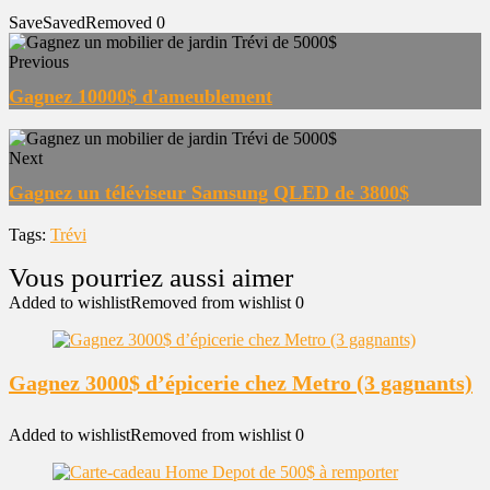
Save
Saved
Removed
0
Previous
Gagnez 10000$ d'ameublement
Next
Gagnez un téléviseur Samsung QLED de 3800$
Tags:
Trévi
Added to wishlist
Removed from wishlist
0
Gagnez 3000$ d’épicerie chez Metro (3 gagnants)
Added to wishlist
Removed from wishlist
0