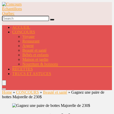
ACCUEIL
CONCOURS
Voyage
Restaurant
Argent
Beauté et santé
Bébés et enfants
Maison et jardin
Nourriture & boissons
RECETTES
TRUCS ET ASTUCES
Home
»
CONCOURS
»
Beauté et santé
»
Gagnez une paire de
bottes Majorelle de 230$