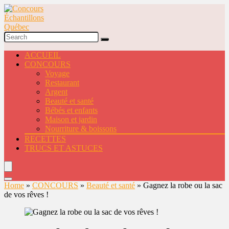
ACCUEIL
CONCOURS
Voyage
Restaurant
Argent
Beauté et santé
Bébés et enfants
Maison et jardin
Nourriture & boissons
RECETTES
TRUCS ET ASTUCES
Home
»
CONCOURS
»
Beauté et santé
»
Gagnez la robe ou la sac
de vos rêves !