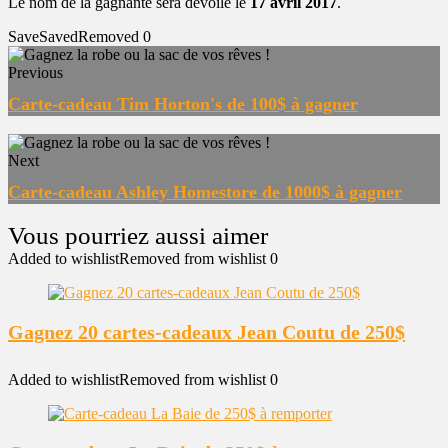
Le nom de la gagnante sera dévoilé le
17 avril 2017
.
Save
Saved
Removed
0
Previous
Carte-cadeau Tim Horton's de 100$ à gagner
Next
Carte-cadeau Ashley Homestore de 1000$ à gagner
Added to wishlist
Removed from wishlist
0
Gagnez 20 cartes-cadeaux Jean Coutu de 250$
Added to wishlist
Removed from wishlist
0