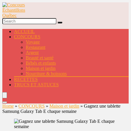
ACCUEIL
CONCOURS
Voyage
Restaurant
Argent
Beauté et santé
Bébés et enfants
Maison et jardin
Nourriture & boissons
RECETTES
TRUCS ET ASTUCES
Home
»
CONCOURS
»
Maison et jardin
»
Gagnez une tablette
Samsung Galaxy Tab E chaque semaine