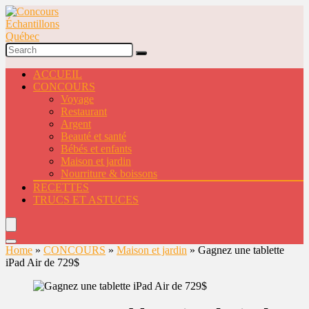
ACCUEIL
CONCOURS
Voyage
Restaurant
Argent
Beauté et santé
Bébés et enfants
Maison et jardin
Nourriture & boissons
RECETTES
TRUCS ET ASTUCES
Home
»
CONCOURS
»
Maison et jardin
»
Gagnez une tablette
iPad Air de 729$