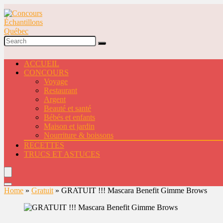
ACCUEIL
CONCOURS
Voyage
Restaurant
Argent
Beauté et santé
Bébés et enfants
Maison et jardin
Nourriture & boissons
RECETTES
TRUCS ET ASTUCES
Home
»
Gratuit
»
GRATUIT !!! Mascara Benefit Gimme Brows