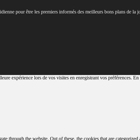
tidienne pour être les premiers informés des meilleurs bons plans de la j
eure expérience lors de vos visites en enregistrant vos préférences. En a
e through the website. Out of these, the cookies that are categorized a