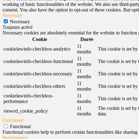
working of basic functionalities of the website. We also use third-pa
consent. You also have the option to opt-out of these cookies. But op
Necessary
Necessary
Toujours activé
Necessary cookies are absolutely essential for the website to function
Cookie
Durée
11
cookielawinfo-checkbox-analytics
This cookie is set b
months
11
cookielawinfo-checkbox-functional
The cookie is set by
months
11
cookielawinfo-checkbox-necessary
This cookie is set b
months
11
cookielawinfo-checkbox-others
This cookie is set b
months
cookielawinfo-checkbox-
11
This cookie is set b
performance
months
11
The cookie is set by
viewed_cookie_policy
months
data.
Functional
Functional
Functional cookies help to perform certain functionalities like sharing 
Performance