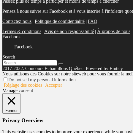
Passez plus de temps à participer et moins de temps à chercher.
Pensez à nous suivre sur Facebook et à vous inscrire à l'infolettre quo
Contactez-nous
|
Politique de confidentialité
|
FAQ
Termes & conditions
|
Avis de non-responsabilité
|
À propos de nous
Facebook
Facebook
Search
2017-2022. Concours Échantillons Québec. Powered by Emticy
Nous utilisons des Cookies sur notre siteweb pour vous fournir la meill
Do not sell my personal information
.
Réglage des cookies
Accepter
Manage consent
Fermer
Privacy Overview
This website uses cookies to improve your experience while you navigat