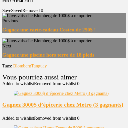
Fin : 9 mai 2017
.
Save
Saved
Removed
0
Previous
Gagnez une carte-cadeau Costco de 250$ !
Next
Gagnez une piscine hors terre de 18 pieds
Tags:
Blomberg
Tanguay
Added to wishlist
Removed from wishlist
0
Gagnez 3000$ d’épicerie chez Metro (3 gagnants)
Added to wishlist
Removed from wishlist
0