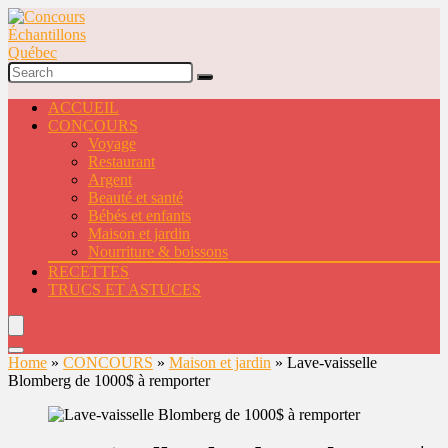
ACCUEIL
CONCOURS
Voyage
Restaurant
Argent
Beauté et santé
Bébés et enfants
Maison et jardin
Nourriture & boissons
RECETTES
TRUCS ET ASTUCES
Home
»
CONCOURS
»
Maison et jardin
»
Lave-vaisselle
Blomberg de 1000$ à remporter