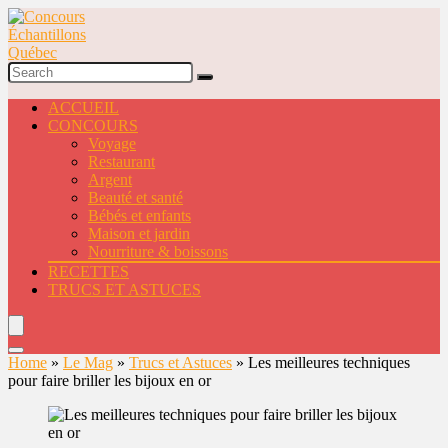
ACCUEIL
CONCOURS
Voyage
Restaurant
Argent
Beauté et santé
Bébés et enfants
Maison et jardin
Nourriture & boissons
RECETTES
TRUCS ET ASTUCES
Home
»
Le Mag
»
Trucs et Astuces
»
Les meilleures techniques
pour faire briller les bijoux en or