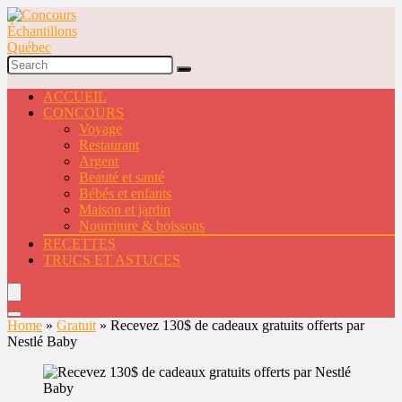
ACCUEIL
CONCOURS
Voyage
Restaurant
Argent
Beauté et santé
Bébés et enfants
Maison et jardin
Nourriture & boissons
RECETTES
TRUCS ET ASTUCES
Home
»
Gratuit
»
Recevez 130$ de cadeaux gratuits offerts par
Nestlé Baby