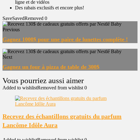
ligne et de vidéos
Des rabais exclusifs et encore plus!
Save
Saved
Removed
0
Previous
Gagnez 1000$ pour une paire de lunettes complète !
Next
Gagnez un four à pizza de table de 300$
Added to wishlist
Removed from wishlist
0
Recevez des échantillons gratuits du parfum
Lancôme Idôle Aura
Added to wishlist
Removed from wishlist
0