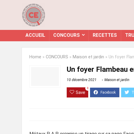
ACCUEIL
CONCOURS
RECETTES
TRU
Home
»
CONCOURS
»
Maison et jardin
»
Un foyer Fla
Un foyer Flambeau e
10 décembre 2021
Maison et jardin
0
Save
Métaux P A P organise un tirage sur sa page Face