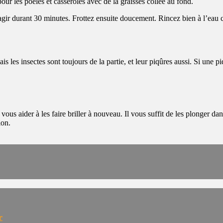
our les poêles et casseroles avec de la graisses collée au fond.
agir durant 30 minutes. Frottez ensuite doucement. Rincez bien à l’eau c
s les insectes sont toujours de la partie, et leur piqûres aussi. Si une pi
ous aider à les faire briller à nouveau. Il vous suffit de les plonger dan
ion.
r