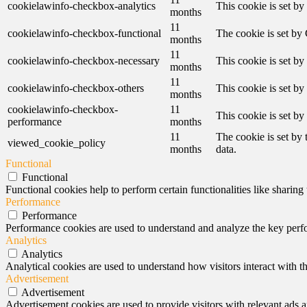
cookielawinfo-checkbox-analytics
This cookie is set b
months
11
cookielawinfo-checkbox-functional
The cookie is set by
months
11
cookielawinfo-checkbox-necessary
This cookie is set b
months
11
cookielawinfo-checkbox-others
This cookie is set b
months
cookielawinfo-checkbox-
11
This cookie is set b
performance
months
11
The cookie is set by
viewed_cookie_policy
months
data.
Functional
Functional
Functional cookies help to perform certain functionalities like sharing 
Performance
Performance
Performance cookies are used to understand and analyze the key perfor
Analytics
Analytics
Analytical cookies are used to understand how visitors interact with th
Advertisement
Advertisement
Advertisement cookies are used to provide visitors with relevant ads 