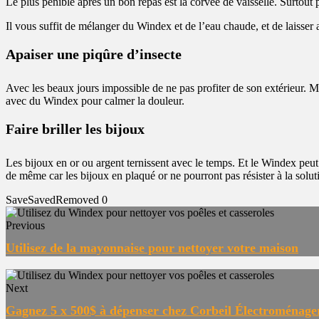
Le plus pénible après un bon repas est la corvée de vaisselle. Surtout p
Il vous suffit de mélanger du Windex et de l’eau chaude, et de laisser 
Apaiser une piqûre d’insecte
Avec les beaux jours impossible de ne pas profiter de son extérieur. Mai
avec du Windex pour calmer la douleur.
Faire briller les bijoux
Les bijoux en or ou argent ternissent avec le temps. Et le Windex peut v
de même car les bijoux en plaqué or ne pourront pas résister à la solut
Save
Saved
Removed
0
Previous
Utilisez de la mayonnaise pour nettoyer votre maison
Next
Gagnez 5 x 500$ à dépenser chez Corbeil Électroménage