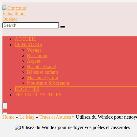
ACCUEIL
CONCOURS
Voyage
Restaurant
Argent
Beauté et santé
Bébés et enfants
Maison et jardin
Nourriture & boissons
RECETTES
TRUCS ET ASTUCES
Home
»
Le Mag
»
Trucs et Astuces
»
Utilisez du Windex pour nettoye