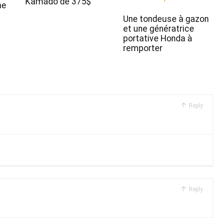
Kamado de 375$
me
Une tondeuse à gazon
et une génératrice
portative Honda à
remporter
Reply
Reply