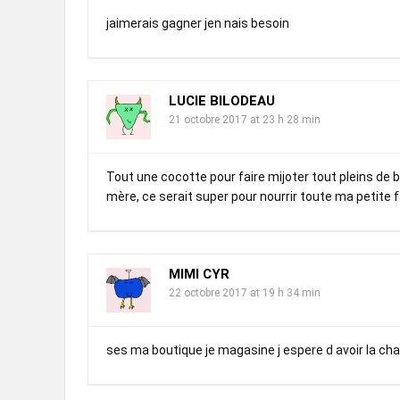
jaimerais gagner jen nais besoin
LUCIE BILODEAU
21 octobre 2017 at 23 h 28 min
Tout une cocotte pour faire mijoter tout pleins d
mère, ce serait super pour nourrir toute ma petite 
MIMI CYR
22 octobre 2017 at 19 h 34 min
ses ma boutique je magasine j espere d avoir la ch