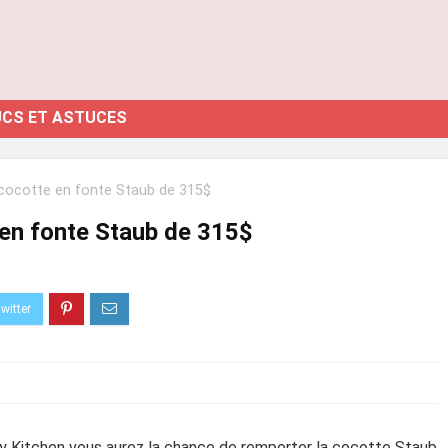
CS ET ASTUCES
cocotte en fonte Staub de 315$
en fonte Staub de 315$
y Kitchen vous aurez la chance de remporter la cocotte Staub