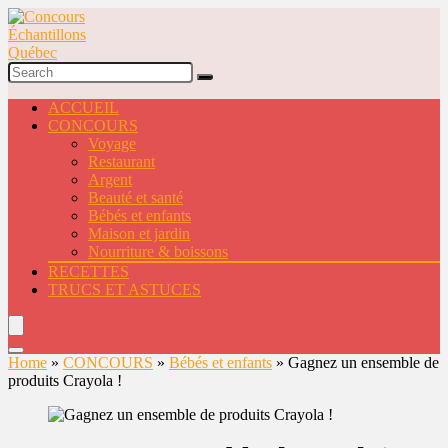
ACCUEIL
CONCOURS
Voyage
Restaurant
Argent
Beauté et santé
Bébés et enfants
Maison et jardin
Nourriture & boissons
RECETTES
TRUCS ET ASTUCES
Home
»
CONCOURS
»
Bébés et enfants
»
Gagnez un ensemble de
produits Crayola !