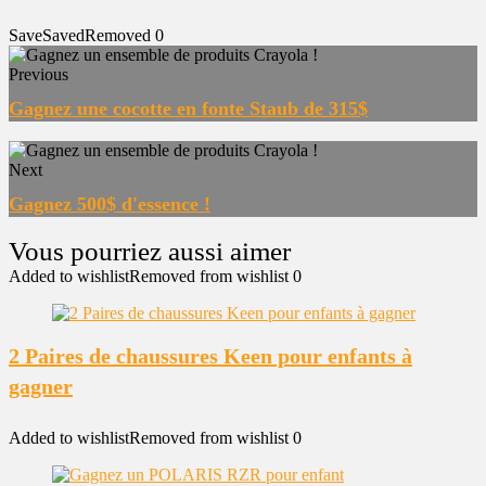
Save
Saved
Removed
0
Previous
Gagnez une cocotte en fonte Staub de 315$
Next
Gagnez 500$ d'essence !
Added to wishlist
Removed from wishlist
0
2 Paires de chaussures Keen pour enfants à
gagner
Added to wishlist
Removed from wishlist
0