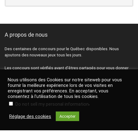
A propos de nous
Des centaines de concours pour le Québec disponibles. Nous
ajoutons des nouveaux jeux tous les jours.
Les concours sont vérifiés avant d'êtres partagés pour vous donner
les meilleures chances de gagner.
Nous utilisons des Cookies sur notre siteweb pour vous
fournir la meilleure expérience lors de vos visites en
Passez plus de temps à participer et moins de temps à chercher.
enregistrant vos préférences. En acceptant, vous
consentez à l'utilisation de tous les cookies.
Pensez à nous suivre sur Facebook et à vous inscrire à l'infolettre
.
Do not sell my personal information
quotidienne pour être les premiers informés des meilleurs bons plans
de la journée.
Réglage des cookies
Accepter
Contactez-nous
|
Politique de confidentialité
|
FAQ
Termes & conditions
|
Avis de non-responsabilité
|
À propos de