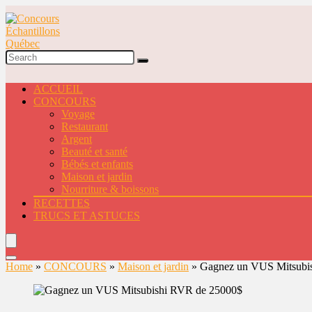
ACCUEIL
CONCOURS
Voyage
Restaurant
Argent
Beauté et santé
Bébés et enfants
Maison et jardin
Nourriture & boissons
RECETTES
TRUCS ET ASTUCES
Home
»
CONCOURS
»
Maison et jardin
»
Gagnez un VUS Mitsubi