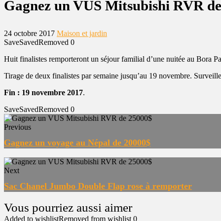
Gagnez un VUS Mitsubishi RVR de
24 octobre 2017
Maison et jardin
Save
Saved
Removed
0
Huit finalistes remporteront un séjour familial d’une nuitée au Bora 
Tirage de deux finalistes par semaine jusqu’au 19 novembre. S
urveill
Fin : 19 novembre 2017
.
Save
Saved
Removed
0
Previous
Gagnez un voyage au Népal de 20000$
Next
Sac Chanel Jumbo Double Flap rose à remporter
Added to wishlist
Removed from wishlist
0