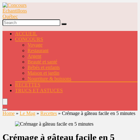
ACCUEIL
CONCOURS
Voyage
Restaurant
Argent
Beauté et santé
Bébés et enfants
Maison et jardin
Nourriture & boissons
RECETTES
TRUCS ET ASTUCES
Home
»
Le Mag
»
Recettes
»
Crémage à gâteau facile en 5 minutes
Crémage à gâteau facile en 5